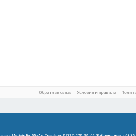
Обратная связь
Условия и правила
Полит
пект Мәңгілік Ел, 55«А». Телефон: 8 (727) 278–80–01 (Рабочие дни, с 09:3