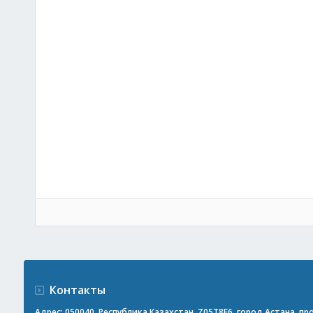
Контакты
Адрес: 050040, Республика Казахстан, Z05T8F6, город Астана, прос