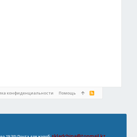
ика конфиденциальности
Помощь
R
S
S
skladchina@topmail.kz
0 до 19:30) Почта для жалоб: