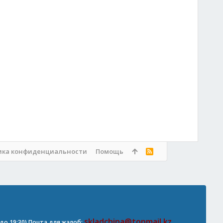
ика конфиденциальности
Помощь
R
S
S
skladchina@topmail.kz
0 до 19:30) Почта для жалоб: