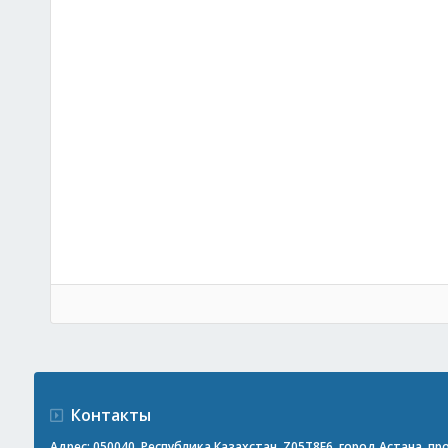
Контакты
Адрес: 050040, Республика Казахстан, Z05T8F6, город Астана, прос