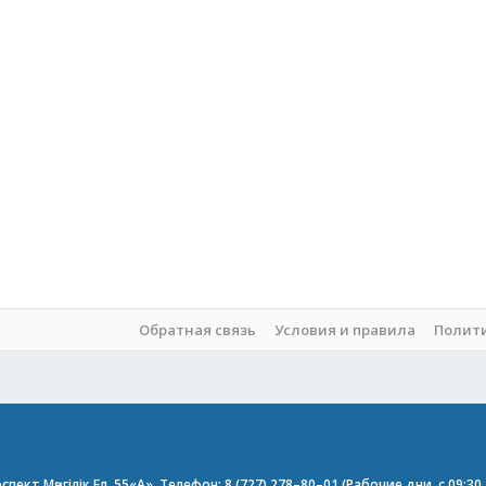
Обратная связь
Условия и правила
Полит
пект Мәңгілік Ел, 55«А». Телефон: 8 (727) 278–80–01 (Рабочие дни, с 09:3