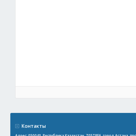
Контакты
Адрес: 050040, Республика Казахстан, Z05T8F6, город Астана, прос