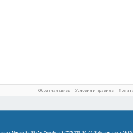
Обратная связь
Условия и правила
Полит
пект Мәңгілік Ел, 55«А». Телефон: 8 (727) 278–80–01 (Рабочие дни, с 09:3