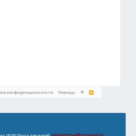
ика конфиденциальности
Помощь
R
S
S
skladchina@topmail.kz
0 до 19:30) Почта для жалоб: