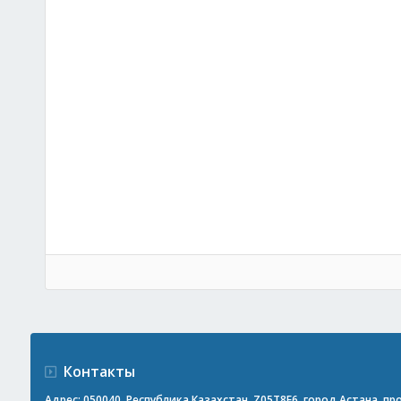
Контакты
Адрес: 050040, Республика Казахстан, Z05T8F6, город Астана, прос