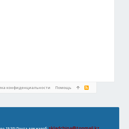
ика конфиденциальности
Помощь
R
S
S
skladchina@topmail.kz
0 до 19:30) Почта для жалоб: