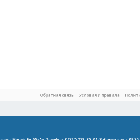
Обратная связь
Условия и правила
Полит
пект Мәңгілік Ел, 55«А». Телефон: 8 (727) 278–80–01 (Рабочие дни, с 09:3